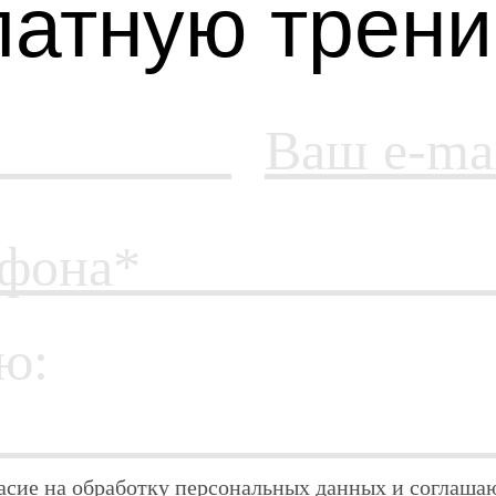
латную трени
Ваш e-ma
ефона*
ю:
асие на обработку персональных данных и соглашаю