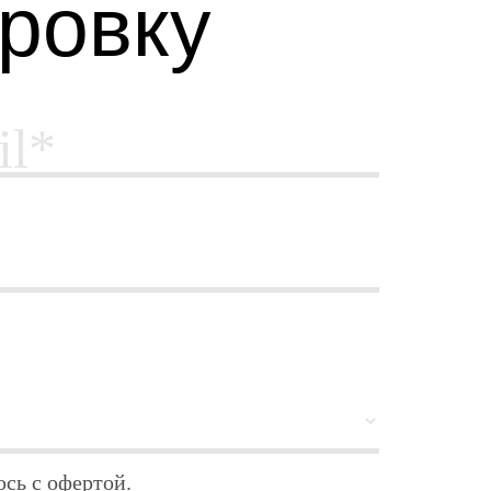
ровку
il*
сь с офертой.