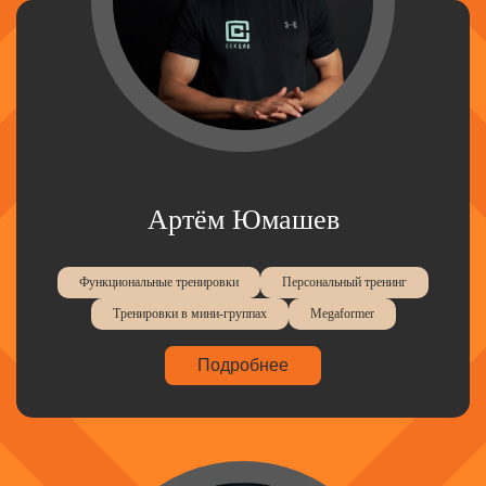
Артём Юмашев
Функциональные тренировки
Персональный тренинг
Тренировки в мини-группах
Megaformer
Подробнее